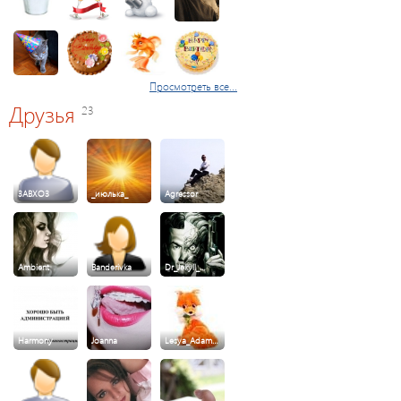
Просмотреть все...
Друзья
23
3ABXO3
_июлька_
Agressor
Ambient
Banderivka
Dr_Jekyll_…
Harmony
Joanna
Lesya_Adam…