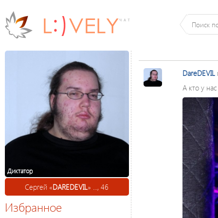
DareDEVIL
А кто у нас 
Диктатор
Сергей «
DAREDEVIL
» ..., 46
Избранное