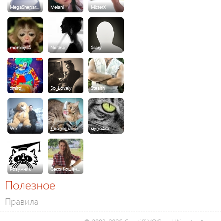
MegaShepar…
Melani
MisterX
monkey55
Neitina
Scary
smirol
So_Lovely
Stealth
Wik
Дворецький
муро4ка
Розумник
СексиКошеч…
Полезное
Правила