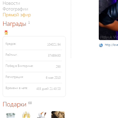
Новости
Фотографии
Прямой эфир
Награды
1
Кредов:
104021.94
http://lov
Рейтинг:
37489430
Побед в Викторине:
293
Регистрация:
6 мая 2010
Времени в чате:
433 дней 21:43:50
Подарки
68