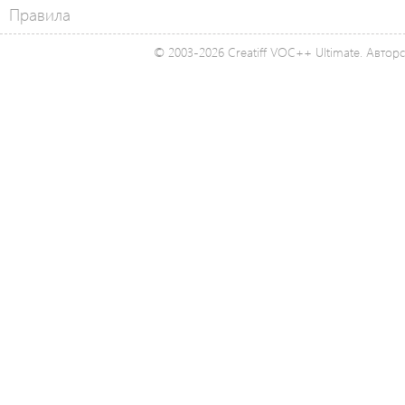
Правила
© 2003-2026 Creatiff VOC++ Ultimate. Автор