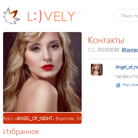
Контакты
ICQ:
201058580
ВКонтак
Angel_of_ni
пасябки!!!
http://lov
Roksi «
ANGEL_OF_NIGHT
» Воротняк, 34
Избранное