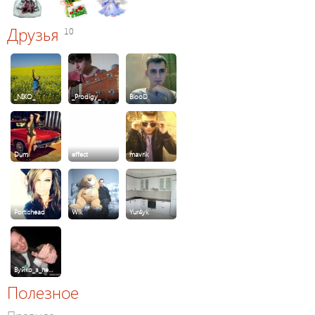
Друзья
10
_NIKO_
_Prodigy_
BlooD
Dum
effect
mavrik
Portishead
Wik
Yur4yk
Вуйко_з_пе…
Полезное