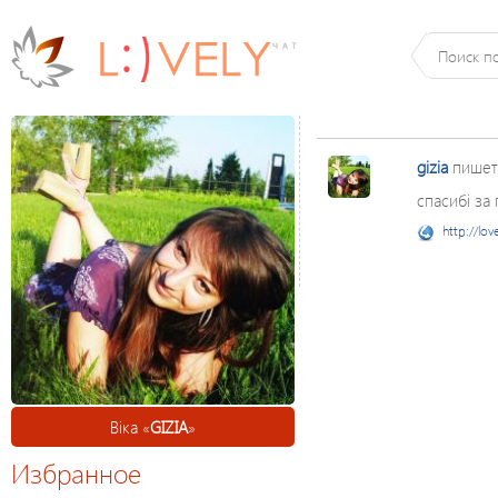
gizia
пишет
спасибі за
http://lov
Віка «
GIZIA
»
Избранное