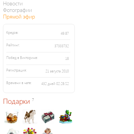
Новости
Фотографии
Прямой эфир
Кредов:
49.87
Рейтинг:
37333732
Побед в Викторине:
18
Регистрация:
21 августа 2010
Времени в чате:
432 дней 02:28:52
Подарки
7