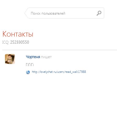
Контакты
ICQ:
252330550
Чортеня
пишет
ГіГіГі
http://lovelychat.ru/users/read_wall/17988