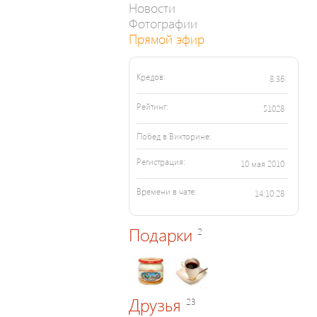
Новости
Фотографии
Прямой эфир
Кредов:
8.36
Рейтинг:
51028
Побед в Викторине:
Регистрация:
10 мая 2010
Времени в чате:
14:10:28
Подарки
2
Друзья
23