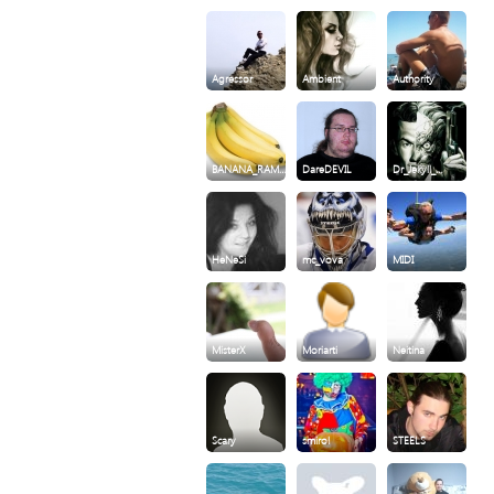
Agressor
Ambient
Authority
BANANA_RAM…
DareDEVIL
Dr_Jekyll_…
HeNeSi
mc_vova
MIDI
MisterX
Moriarti
Neitina
Scary
smirol
STEELS