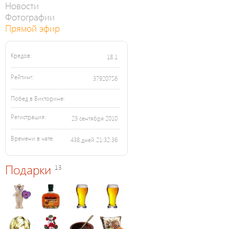
Новости
Фотографии
Прямой эфир
Кредов:
18.1
Рейтинг:
37920756
Побед в Викторине:
Регистрация:
23 сентября 2010
Времени в чате:
438 дней 21:32:36
Подарки
13