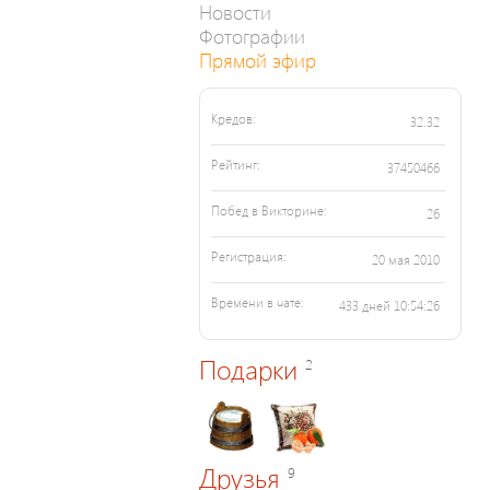
Новости
Фотографии
Прямой эфир
Кредов:
32.32
Рейтинг:
37450466
Побед в Викторине:
26
Регистрация:
20 мая 2010
Времени в чате:
433 дней 10:54:26
Подарки
2
Друзья
9