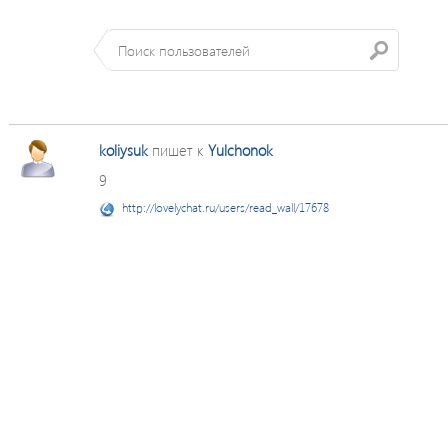
koliysuk
пишет к
Yulchonok
9
http://lovelychat.ru/users/read_wall/17678