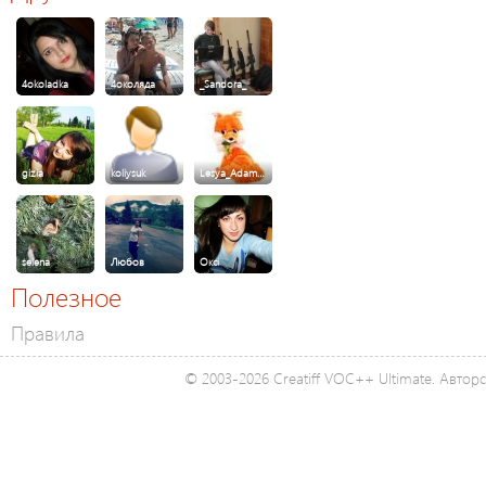
4okoladka
4околяда
_Sandora_
gizia
koliysuk
Lesya_Adam…
selena
Любов
Оксі
Полезное
Правила
© 2003-2026 Creatiff VOC++ Ultimate. Автор