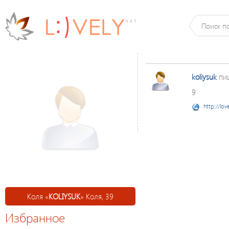
koliysuk
пи
9
http://lov
Коля «
KOLIYSUK
» Коля, 39
Избранное