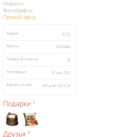
Новости
Фотографии
Прямой эфир
Кредов:
32.32
Рейтинг:
37450466
Побед в Викторине:
26
Регистрация:
20 мая 2010
Времени в чате:
433 дней 10:54:26
Подарки
2
Друзья
9