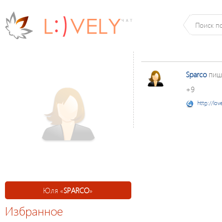
Sparco
пиш
+9
http://lov
Юля «
SPARCO
»
Избранное