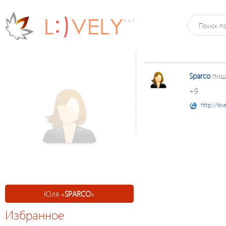
Sparco
пиш
+9
http://lov
Юля «
SPARCO
»
Избранное