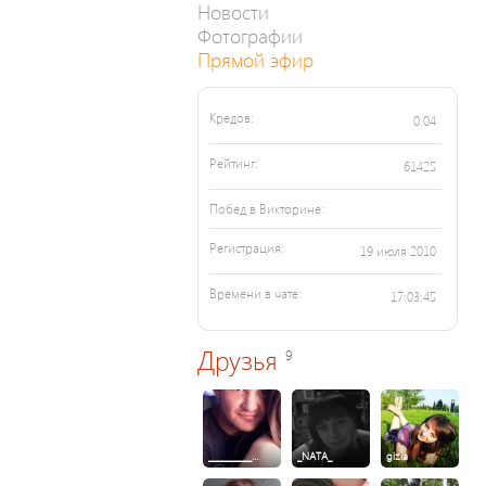
Новости
Фотографии
Прямой эфир
Кредов:
0.04
Рейтинг:
61425
Побед в Викторине:
Регистрация:
19 июля 2010
Времени в чате:
17:03:45
Друзья
9
__________…
_NATA_
gizia