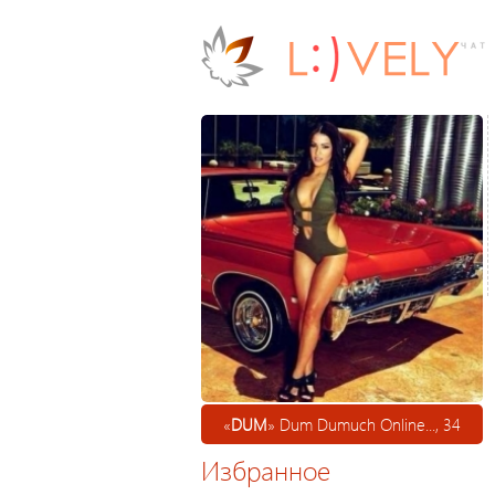
«
DUM
» Dum Dumuch Online..., 34
Избранное