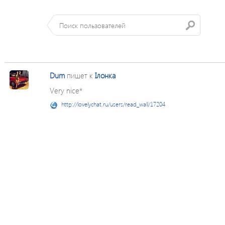
Dum
пишет к
Ілонка
Very nice*
http://lovelychat.ru/users/read_wall/17204