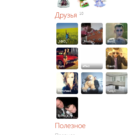
Друзья
10
_NIKO_
_Prodigy_
BlooD
Dum
effect
mavrik
Portishead
Wik
Yur4yk
Вуйко_з_пе…
Полезное