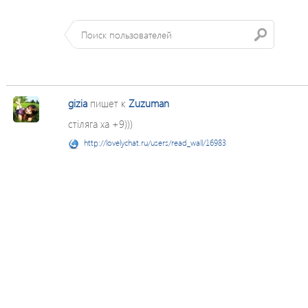
gizia
пишет к
Zuzuman
стіляга ха +9)))
http://lovelychat.ru/users/read_wall/16983