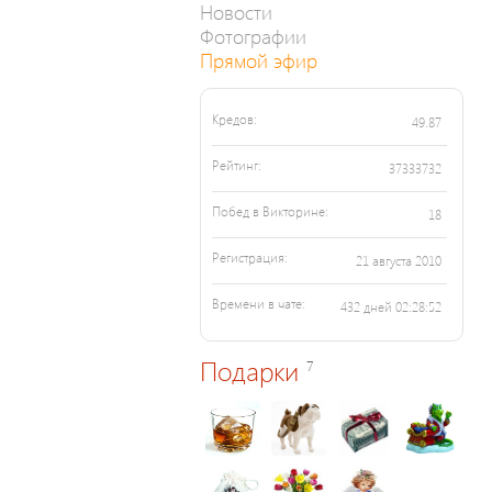
Новости
Фотографии
Прямой эфир
Кредов:
49.87
Рейтинг:
37333732
Побед в Викторине:
18
Регистрация:
21 августа 2010
Времени в чате:
432 дней 02:28:52
Подарки
7