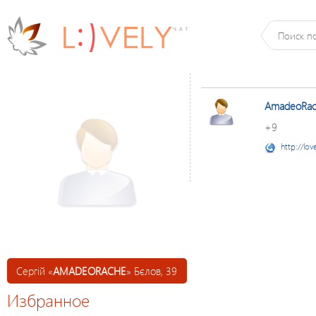
AmadeoRa
+9
http://lov
Сергій «
AMADEORACHE
» Бєлов, 39
Избранное