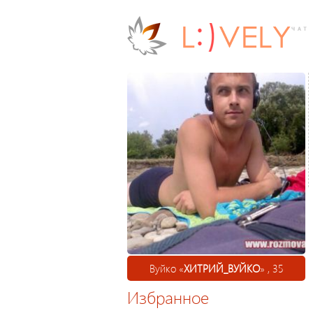
Вуйко «
ХИТРИЙ_ВУЙКО
» , 35
Избранное