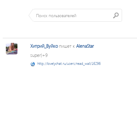
Хитрий_Вуйко
пишет к
AlenaStar
super)+9
http://lovelychat.ru/users/read_wall/16296