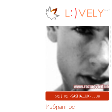
$@$H@ «
SASHA__UK
» ..., 38
Избранное