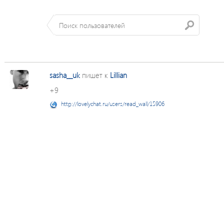
sasha__uk
пишет к
Lillian
+9
http://lovelychat.ru/users/read_wall/15906