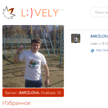
BARCELON
лови + 9 
http://lov
Вахтанг «
BARCELONA
» Кікабідзе, 36
Избранное