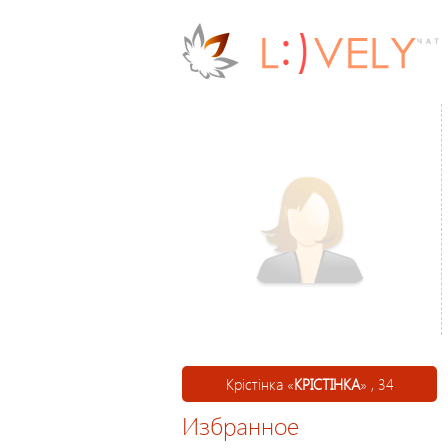
Крістінка «
КРІСТІНКА
» , 34
Избранное