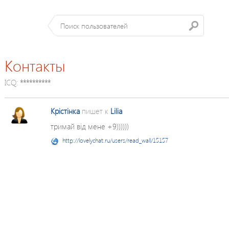
Контакты
ICQ:
**********
Крістінка
пишет к
Lilia
тримай від мене +9))))))
http://lovelychat.ru/users/read_wall/15157