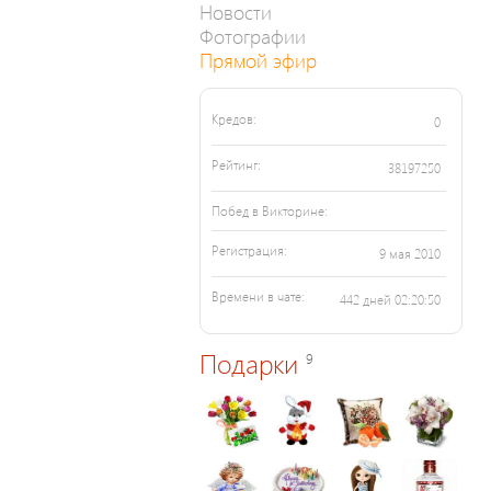
Новости
Фотографии
Прямой эфир
Кредов:
0
Рейтинг:
38197250
Побед в Викторине:
Регистрация:
9 мая 2010
Времени в чате:
442 дней 02:20:50
Подарки
9