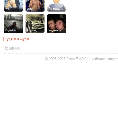
Wik
Змей
Йа_слышу_г…
Клубнічка
Тарасик_
Чорненька
Полезное
Правила
© 2003-2026 Creatiff VOC++ Ultimate. Автор