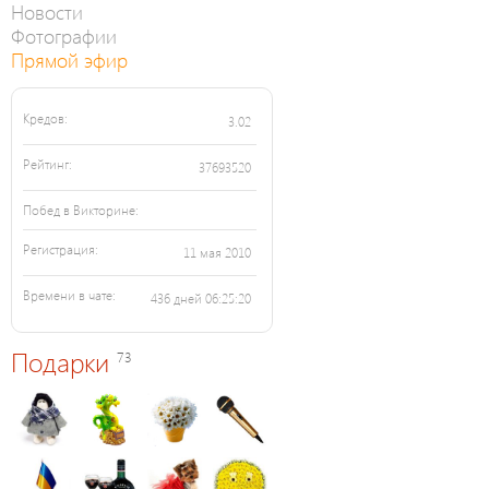
Новости
Фотографии
Прямой эфир
Кредов:
3.02
Рейтинг:
37693520
Побед в Викторине:
Регистрация:
11 мая 2010
Времени в чате:
436 дней 06:25:20
Подарки
73