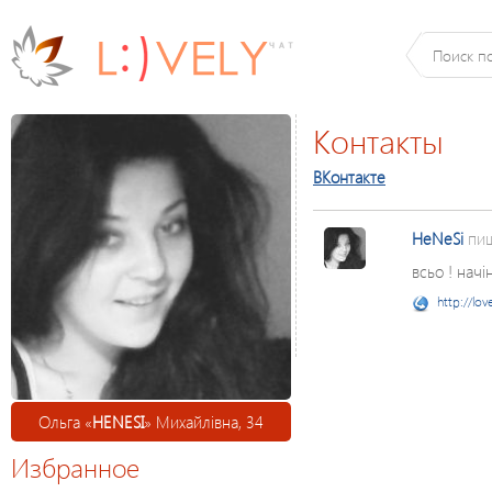
Контакты
ВКонтакте
HeNeSi
пиш
всьо ! начі
http://lov
Ольга «
HENESI
» Михайлівна, 34
Избранное