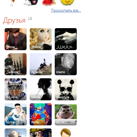
Просмотреть все...
Друзья
18
_Prince__
_Riddle_
_S_I_M_O_N…
_Sandora_
Agressor
bracho
mc_vova
Neitina
Neophyte
Scythe
smirol
sSikNeSs