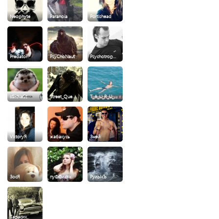
Neophyte
Paranoia
Portishead
Predator
PsyChoNaut
Psychotrop…
sSikNeSs
Street_Que…
T_A_U_R_U_…
ViktoryЯ
жабакусь
Змей
ЗосЯ
пуФФистік
РулЫкЪ
Тарасик_