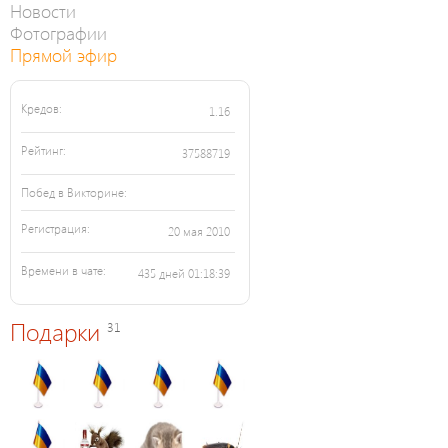
Новости
Фотографии
Прямой эфир
Кредов:
1.16
Рейтинг:
37588719
Побед в Викторине:
Регистрация:
20 мая 2010
Времени в чате:
435 дней 01:18:39
Подарки
31