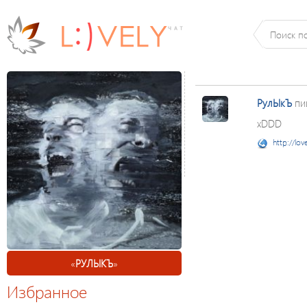
РулЫкЪ
пи
xDDD
http://lov
«
РУЛЫКЪ
»
Избранное