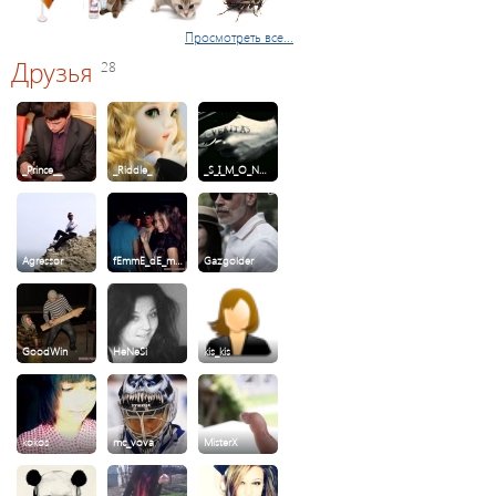
Просмотреть все...
Друзья
28
_Prince__
_Riddle_
_S_I_M_O_N…
Agressor
fEmmE_dE_m…
Gazgolder
GoodWin
HeNeSi
kis_kis
kokos
mc_vova
MisterX