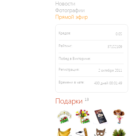
Новости
Фотографии
Прямой эфир
Кредов:
0.05
Рейтинг:
37152109
Побед в Викторине:
Регистрация:
2 октября 2011
Времени в чате:
430 дней 00:01:49
Подарки
13