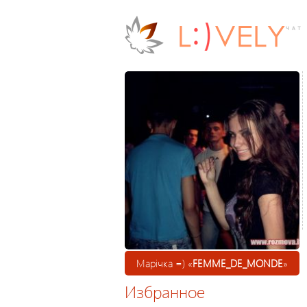
Марічка =) «
FEMME_DE_MONDE
»
Избранное