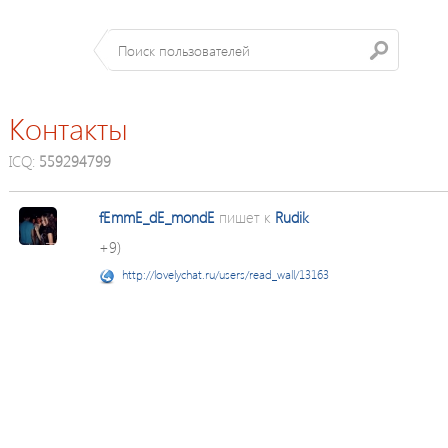
Контакты
ICQ:
559294799
fEmmE_dE_mondE
пишет к
Rudik
+9)
http://lovelychat.ru/users/read_wall/13163