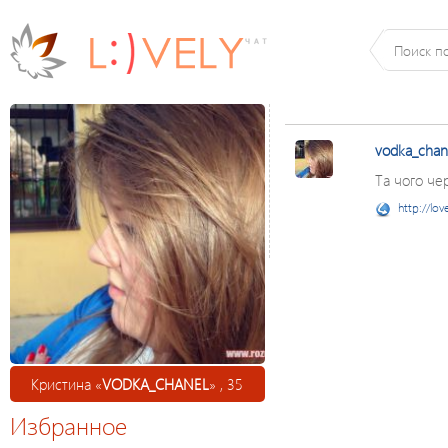
vodka_chan
Та чого че
http://lov
Кристина «
VODKA_CHANEL
» , 35
Избранное