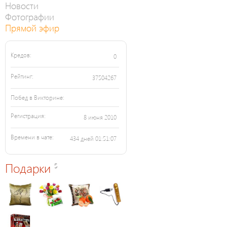
Новости
Фотографии
Прямой эфир
Кредов:
0
Рейтинг:
37504267
Побед в Викторине:
Регистрация:
8 июня 2010
Времени в чате:
434 дней 01:51:07
Подарки
5