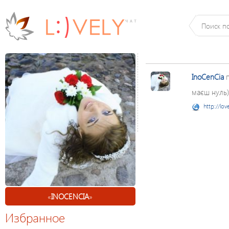
InoCenCia
п
маєш нуль)
http://lov
«
INOCENCIA
»
Избранное