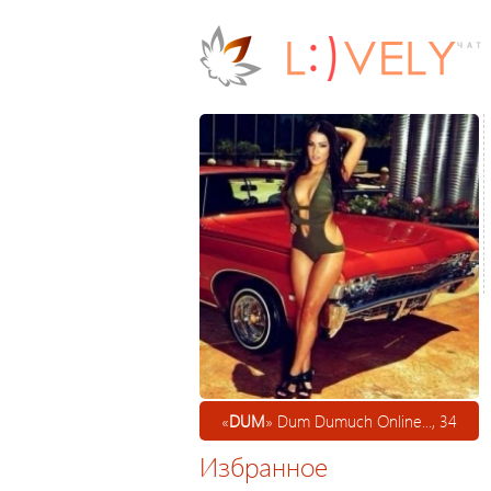
«
DUM
» Dum Dumuch Online..., 34
Избранное