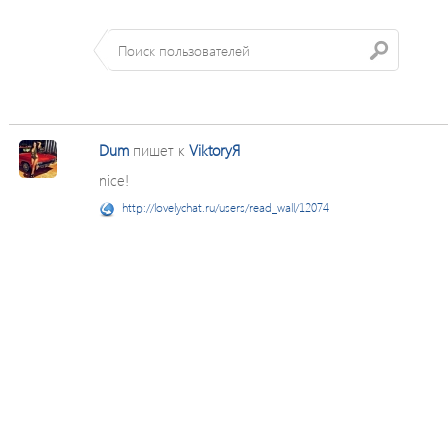
Dum
пишет к
ViktoryЯ
nice!
http://lovelychat.ru/users/read_wall/12074