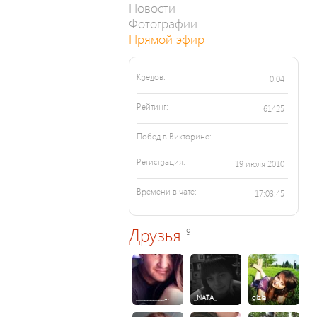
Новости
Фотографии
Прямой эфир
Кредов:
0.04
Рейтинг:
61425
Побед в Викторине:
Регистрация:
19 июля 2010
Времени в чате:
17:03:45
Друзья
9
__________…
_NATA_
gizia